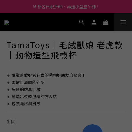
🔫 全館滿千免運，下單再抽東京來回機票
🔰 新會員現折60、再送小莖靈吊飾！
🔫 全館滿千免運，下單再抽東京來回機票
尚未有任何評價
TamaToys｜毛絨獸娘 老虎款
｜動物造型飛機杯
🔸 讓獸系愛好者狂喜的動物好朋友自慰套！
🔸 柔軟且滑順的外型
🔸 療癒的仿真毛絨
🔸 營造出柔軟包覆的插入感
🔸 包裝隨附潤滑液
出貨