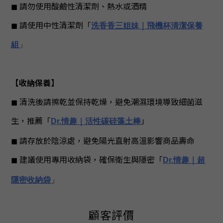
◼︎
請勿使用酸鹼性清潔劑、熱水或酒精
◼︎
請使用中性清潔劑
「
洗香香三姐妹｜飛機杯清潔保養
組
」
【收納保養
】
◼︎ 清洗後請擦乾並保持乾燥，避免潮濕環境導致細菌滋
生，推薦「
」
Dr.情趣｜活性碳硅藻土棒
◼︎ 請存放於陰涼處，避免陽光直射高溫影響商品壽命
◼︎ 建議使用專用收納袋，確保衛生與隱密
「
Dr.情趣｜超
隱密收納袋
」
顧客評價