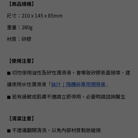
【商品規格】
尺寸：210 x 145 x 85mm
重量：280g
材質：矽膠
【
使用注意
】
◼︎ 切勿使用油性及矽性潤滑液，會導致矽膠表面損壞，建
議使用水性潤滑液
「
妹汁｜飛機杯專用潤滑液
」
◼︎
若有過敏或肌膚不適請立即停用，必要時請諮詢醫生
【
清潔注意
】
◼︎ 不建議翻開清洗，以免內部材質鬆弛破損