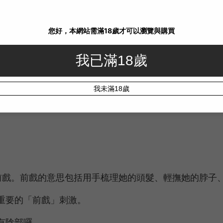
互相依偎聊個天、喝點小
的時候，你可以深深地凝視、
到色色的地方，除非你口才
渴了，在妹子心中扣分！
戲。前戲的意思包括用手梳理她的頭髮、輕撫她的脖子
重要的「前戲」刺激。
還有陰部囉。