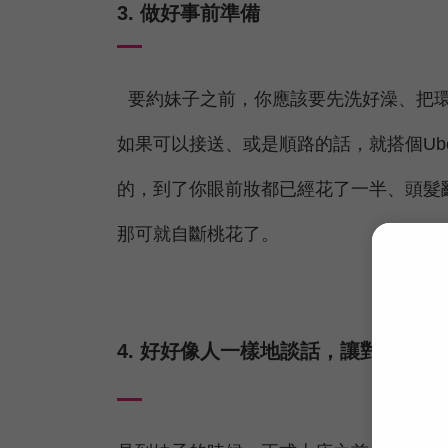
3. 做好事前準備
要約妹子之前，你應該要先洗好澡、把
如果可以接送、或是順路的話，就搭個U
的，到了你眼前妝都已經花了一半、頭髮
那可就自斷桃花了。
4. 好好像人一樣地談話，讓對方知