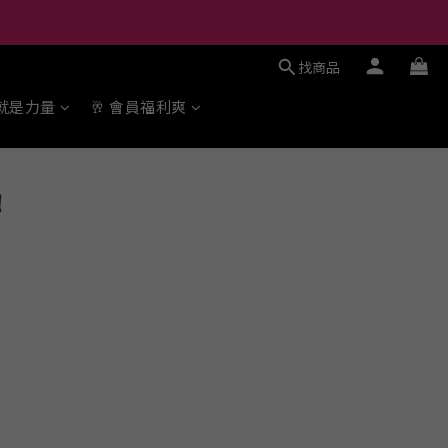
找商品
勢就是力量
🥂 會員福利爽
！