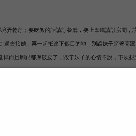
環境弄乾淨；要吃飯的話請訂餐廳，要上摩鐵請訂房間，
ber過去接她，再一起抵達下個目的地。別讓妹子穿著高
亂掉而且腳跟都摩破皮了，毀了妹子的心情不說，下次想
credit:
Toa Heftiba
道你不是只有雞雞癢。