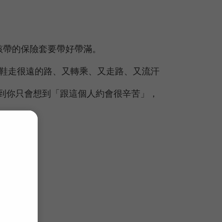
該帶的保險套要帶好帶滿。
跟鞋走很遠的路、又轉乘、又走路、又流汗
到你只會想到「跟這個人約會很辛苦」，