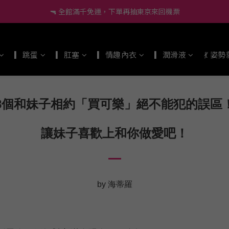
🔫 全館滿千免運，下單再抽東京來回機票
🔫 全館滿千免運，下單再抽東京來回機票
🔰 新會員現折60、再送小莖靈吊飾！
▎跳蛋
▎肛塞
▎情趣內衣
▎潤滑液
💃 姿
🔫 全館滿千免運，下單再抽東京來回機票
8個和妹子相約「買可樂」絕不能犯的誤區
讓妹子喜歡上和你做愛吧！
by 海蒂羅