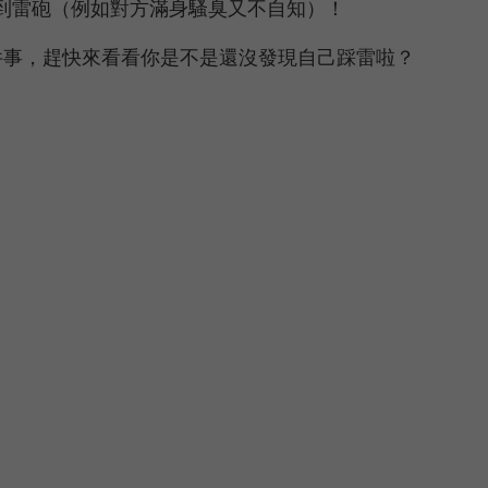
到雷砲（例如對方滿身騷臭又不自知）！
件事，趕快來看看你是不是還沒發現自己踩雷啦？
。