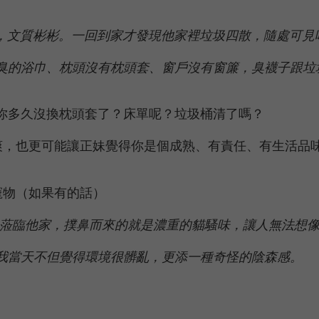
位，文質彬彬。一回到家才發現他家裡垃圾四散，隨處可
臭的浴巾、枕頭沒有枕頭套、窗戶沒有窗簾，臭襪子跟垃
你多久沒換枕頭套了？床單呢？垃圾桶清了嗎？
，也更可能讓正妹覺得你是個成熟、有責任、有生活品
寵物（如果有的話）
星。蒞臨他家，撲鼻而來的就是濃重的貓騷味，讓人無法想
我當天不但覺得環境很髒亂，更添一種奇怪的陰森感。