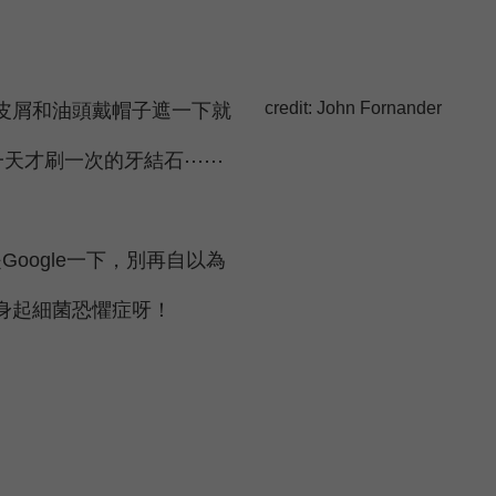
credit:
John Fornander
皮屑和油頭戴帽子遮一下就
一天才刷一次的牙結石⋯⋯
oogle一下，別再自以為
全身起細菌恐懼症呀！