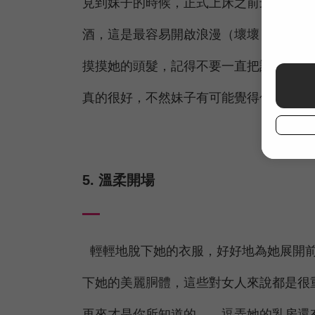
見到妹子的時候，正式上床之前最好可以
酒，這是最容易開啟浪漫（壞壞）feel
摸摸她的頭髮，記得不要一直把話題引導
真的很好，不然妹子有可能覺得你太飢
5. 溫柔開場
輕輕地脫下她的衣服，好好地為她展開前
下她的美麗胴體，這些對女人來說都是很
再來才是你所知道的——逗弄她的乳房