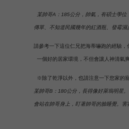
某帥哥A：185公分，帥氣，有碩士學
傳單、不知道民國幾年的紅酒瓶、發霉濕
請參考一下這位仁兄把海蒂嚇跑的經驗，
一個好的居家環境，不但會讓人神清氣爽
※除了乾淨以外，也請注意一下您家的
某帥哥B：180公分，長得像好萊塢明
會站在帥哥身上，盯著帥哥的臉睡覺。害