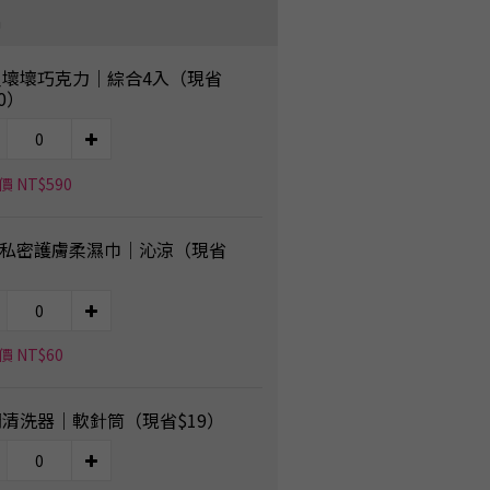
品
人壞壞巧克力｜綜合4入（現省
00）
 NT$590
6私密護膚柔濕巾｜沁涼（現省
）
 NT$60
清洗器｜軟針筒（現省$19）