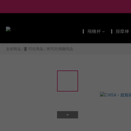
尚未有任何評價
▎飛機杯
▎按摩棒
全部商品
/
▋同志用品
/
男同志情趣用品