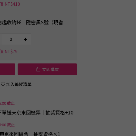
 NT$410
.情趣收納袋｜隱密黑S號（現省
）
 NT$79
立即購買
加入追蹤清單
6:00 截止
下單送東京來回機票｜抽獎資格+10
6:00 截止
｜送東京來回機票｜抽獎資格×1