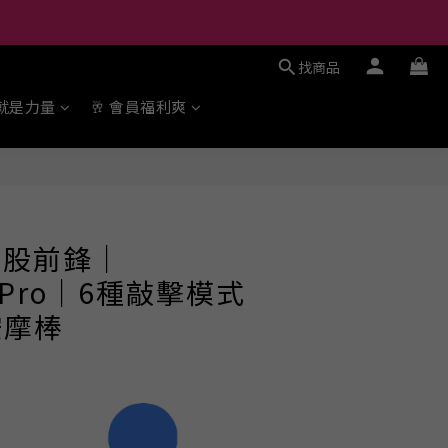
找商品
勢就是力量
🥂 會員福利爽
立即購買
｜屁股前鋒｜
t Pro｜6種敲擊模式
按摩棒