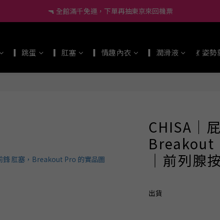
🔫 全館滿千免運，下單再抽東京來回機票
🔰 新會員現折60、再送小莖靈吊飾！
🔫 全館滿千免運，下單再抽東京來回機票
▎跳蛋
▎肛塞
▎情趣內衣
▎潤滑液
💃 姿
CHISA
Breakou
｜前列腺
出貨