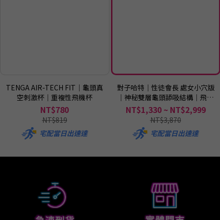
TENGA AIR-TECH FIT｜龜頭真
對子哈特｜性徒會長 處女小穴版
空刺激杯｜重複性飛機杯
｜神秘雙層龜頭舔吸結構｜飛機
杯自慰器
NT$780
NT$1,330 ~ NT$2,999
NT$819
NT$3,870
宅配當日出速達
宅配當日出速達