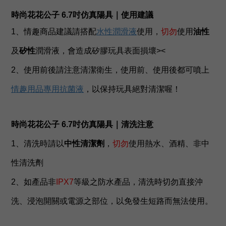
時尚花花公子 6.7吋仿真陽具
｜使用建議
1、情趣商品建議請搭配
水性潤滑液
使用，
切勿
使用
油性
及
矽性
潤滑液，會造成矽膠玩具表面損壞><
2、使用前後請注意清潔衛生，使用前、使用後都可噴上
情趣用品專用抗菌液
，以保持玩具絕對清潔喔！
時尚花花公子 6.7吋仿真陽具
｜清洗注意
1、清洗時請以
中性清潔劑
，
切勿
使用熱水、酒精、非中
性清洗劑
2、如產品非
IPX7
等級之防水產品，清洗時切勿直接沖
洗、浸泡開關或電源之部位，以免發生短路而無法使用。