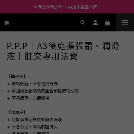
🔫 全館滿千免運，下單再抽東京來回機票
🔫 全館滿千免運，下單再抽東京來回機票
尚未有任何評價
P.P.P｜A3後庭擴張霜、潤滑
液｜肛交專用法寶
【擴張液】
🔸 放鬆後庭，不會造成負擔
🔸 添加具放鬆功效的蘆薈葉提取物成份
🔸 不易滴落、方便攜帶
【潤滑液】
🔸 超保濕抗菌熱感後庭潤滑液
🔸 不含甘油，高黏度超持久
🔸 不易滴落、方便攜帶