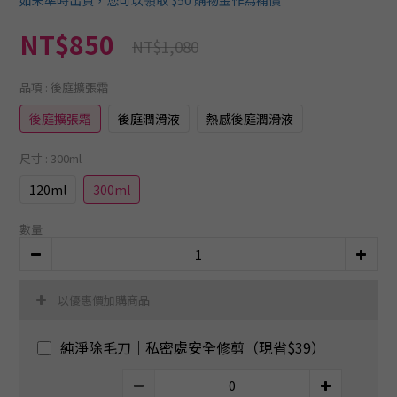
NT$850
NT$1,080
品項
: 後庭擴張霜
後庭擴張霜
後庭潤滑液
熱感後庭潤滑液
尺寸
: 300ml
120ml
300ml
數量
以優惠價加購商品
純淨除毛刀｜私密處安全修剪（現省$39）