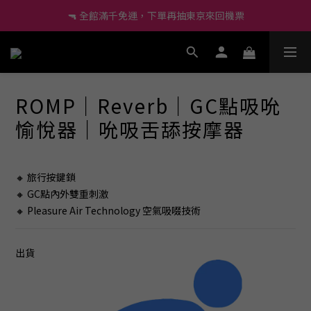
🔫 全館滿千免運，下單再抽東京來回機票
🔰 新會員現折60、再送小莖靈吊飾！
🔫 全館滿千免運，下單再抽東京來回機票
尚未有任何評價
ROMP｜Reverb｜GC點吸吮
愉悅器｜吮吸舌舔按摩器
🔸 旅行按鍵鎖
🔸 GC點內外雙重刺激
🔸 Pleasure Air Technology 空氣吸啜技術
出貨