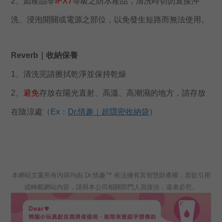
2、如產品非
IPX7
等級之防水產品，清洗時切勿直接沖
洗、浸泡開關或電源之部位，以免發生短路而無法使用。
Reverb｜收納保養
1、清洗完請擦拭乾淨並保持乾燥
2、
避免
存放在陽光直射、高溫、高潮濕的地方，請存放
在陰涼處
（
Ex：
Dr.情趣｜超隱密收納袋
）
本網站文案所有內容均由 Dr.情趣™ 依法擁有其智慧財產權，若欲引用
或轉載網站內容，請與本公司相關部門人員接洽，違者必究。