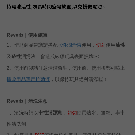
持電池活性,勿長時間空電放置,以免損傷電池。
Reverb
｜使用建議
1、情趣商品建議請搭配
水性潤滑液
使用，
切勿
使用
油性
及
矽性
潤滑液，會造成矽膠玩具表面損壞><
2、使用前後請注意清潔衛生，使用前、使用後都可噴上
情趣用品專用抗菌液
，以保持玩具絕對清潔喔！
Reverb｜清洗注意
1、清洗時請以
中性清潔劑
，
切勿
使用熱水、酒精、非中
性清洗劑