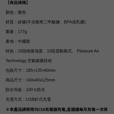
【商品規格】
顏色：
紫色
材質：
矽膠(不含鄰苯二甲酸鹽、BPA或乳膠)
重量：
177g
產地：中國製
特色：
10段吮吸強度、
10段震動模式、 Pleasure Air
Technology 空氣吸啜技術
包裝尺寸：165×135×60mm
商品尺寸：
140x
40
x
125mm
防水等級：
100％防水
充電方式：USB針式充電
＊本產品請使用5V/1A充電器充電,並建議每月充電一次保