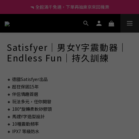
🔫 全館滿千免運，下單再抽東京來回機票
🔫 全館滿千免運，下單再抽東京來回機票
🔰 新會員現折60、再送小莖靈吊飾！
尚未有任何評價
🔫 全館滿千免運，下單再抽東京來回機票
Satisfyer｜男女Y字震動器｜
Endless Fun｜持久訓練
🔸 德國Satisfyer出品
🔸 超狂保固15年
🔸 伴侶情趣首選
🔸 玩法多元，任你開發
🔸 180°旋轉柔軟矽膠頭
🔸 馬達Y字造型設計
🔸 10種震動頻率
🔸 IPX7 等級防水