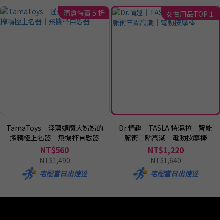
清倉特賣５折
女性用品TOP１
TamaToys｜淫蕩媚魔大姊姊的
Dr.情趣｜TASLA 特濕拉｜智能
搾精極上名器｜飛機杯自慰器
脈衝三點高潮｜電動按摩棒
NT$560
NT$1,220
NT$1,490
NT$1,640
宅配當日出速達
宅配當日出速達