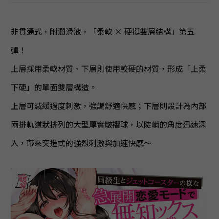
非貫通式，附潤滑液，「柔軟 × 硬挺雙層結構」第五
彈！
上層採用柔軟材質、下層則使用較硬的材質，形成「上柔
下硬」的單面雙層構造。
上層可減緩過度刺激，強調舒適快感；下層則設計為內部
兩排軌道狀排列的大型厚實皺褶球，以陡峭的角度迅速深
入，帶來突進式的強烈刺激與加速快感～