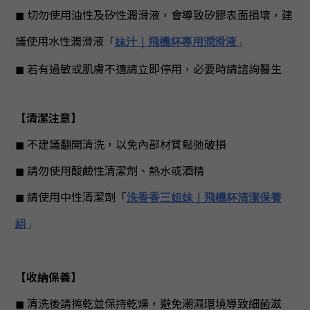
◼︎ 切勿使用油性及矽性潤滑液，會導致矽膠表面損壞，建
議使用水性潤滑液
「
妹汁｜飛機杯專用潤滑液
」
◼︎
若有過敏或肌膚不適請立即停用，必要時請諮詢醫生
【
清潔注意
】
◼︎ 不建議翻開清洗，以免內部材質鬆弛破損
◼︎
請勿使用酸鹼性清潔劑、熱水或酒精
◼︎
請使用中性清潔劑
「
洗香香三姐妹｜飛機杯清潔保養
組
」
【收納保養
】
◼︎ 清洗後請擦乾並保持乾燥，避免潮濕環境導致細菌滋