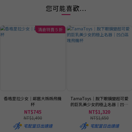
您可能喜歡...
清倉特賣５折
香格里拉少女｜鄰居大姊姊飛機
TamaToys｜脫下眼鏡變超可愛
杯
的巨乳美少女的極上名器｜凹凸
區塊飛機杯
NT$745
NT$1,320
NT$1,490
NT$1,650
宅配當日出速達
宅配當日出速達