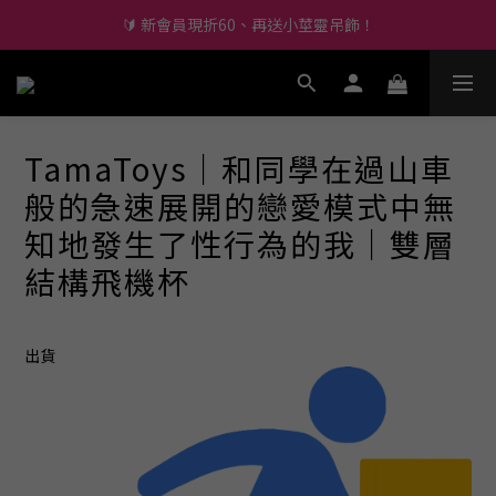
🔫 全館滿千免運，下單再抽東京來回機票
🔰 新會員現折60、再送小莖靈吊飾！
🔫 全館滿千免運，下單再抽東京來回機票
尚未有任何評價
TamaToys｜和同學在過山車
般的急速展開的戀愛模式中無
知地發生了性行為的我｜雙層
結構飛機杯
出貨