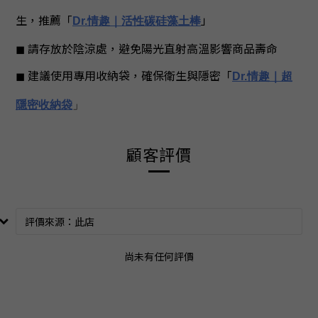
生，推薦「
」
Dr.情趣｜活性碳硅藻土棒
◼︎ 請存放於陰涼處，避免陽光直射高溫影響商品壽命
◼︎ 建議使用專用收納袋，確保衛生與隱密
「
Dr.情趣｜超
隱密收納袋
」
顧客評價
尚未有任何評價