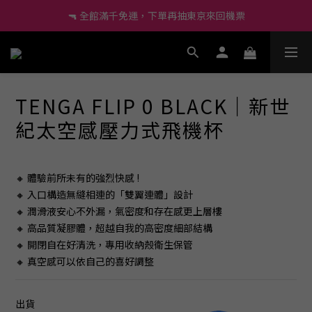
🔫 全館滿千免運，下單再抽東京來回機票
🔰 新會員現折60、再送小莖靈吊飾！
🔫 全館滿千免運，下單再抽東京來回機票
尚未有任何評價
TENGA FLIP 0 BLACK｜新世
紀太空感壓力式飛機杯
🔸 體驗前所未有的強烈快感 !
🔸 入口構造無縫相連的「雙翼連體」設計
🔸 潤滑液安心不外漏，氣密度和存在感更上層樓
🔸 高品質凝膠體，超越自我的高密度細部結構
🔸 開閉自在好清洗，專用收納殼衛生保管
🔸 真空感可以依自己的喜好調整
出貨