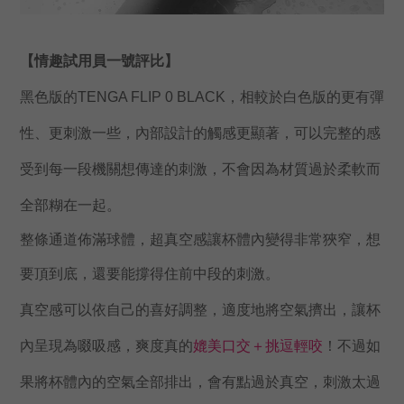
【情趣試用員一號評比】
黑色版的
TENGA 
FLIP 0 BLACK，相較於白色版的更有彈
性、更刺激一些，內部設計的觸感更顯著，可以完整的感
受到每一段機關想傳達的刺激，不會因為材質過於柔軟而
全部糊在一起。
整條通道佈滿球體，超真空感讓杯體內變得非常狹窄，想
要頂到底，還要能撐得住前中段的刺激。
真空感可以依自己的喜好調整，適度地將空氣擠出，讓杯
內呈現為啜吸感，爽度真的
媲美口交＋挑逗輕咬
！不過如
果將杯體內的空氣全部排出，會有點過於真空，刺激太過