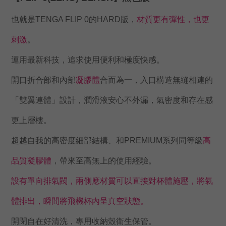
也就是
TENGA 
FLIP 0的HARD版，
材質更有彈性，也更
刺激
。
運用最新科技，追求使用便利和極度快感
。
開口折合部和內部
凝膠體
合而為一，入口構造無縫相連的
「雙翼連體」設計，潤滑液安心不外漏，氣密度和存在感
更上層樓。
超越自我的高密度細部結構、和PREMIUM系列同等級
高
品質凝膠體
，帶來至高無上的使用經驗。
設有單向排氣閥，兩側應材質可以直接對杯體施壓，將氣
體排出，瞬間將飛機杯內呈真空狀態。
開閉自在好清洗，專用收納殼衛生保管。