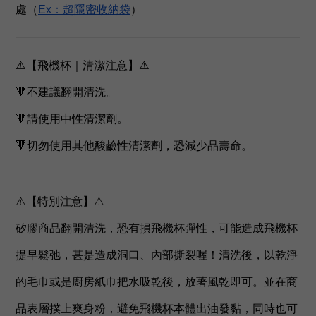
處（
Ex：超隱密收納袋
）
⚠️【飛機杯｜清潔注意】⚠️
🔻不建議翻開清洗。
🔻請使用中性清潔劑。
🔻切勿使用其他酸鹼性清潔劑，恐減少品壽命。
⚠️【特別注意】⚠️
矽膠商品翻開清洗，恐有損飛機杯彈性，可能造成飛機杯
提早鬆弛，甚是造成洞口、內部撕裂喔！清洗後，以乾淨
的毛巾或是廚房紙巾把水吸乾後，放著風乾即可。並在商
品表層撲上爽身粉，避免飛機杯本體出油發黏，同時也可